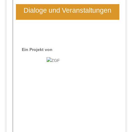
Dialoge und Veranstaltungen
Ein Projekt von
In wichtigen Indikatoren zu gelingender
Digitalisierung liegen die skandinavischen
Länder vorn. In Deutschland besteht
erheblicher Handlungsbedarf.