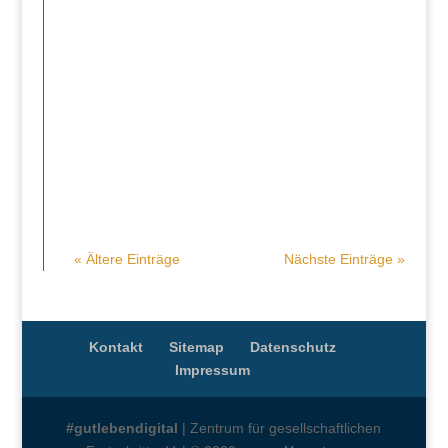
Die OECD befasst sich in einem neuen
Bericht mit der Messung von Lebensqualität
im digitalen Zeitalter – es gibt viele Parallelen
und ein paar Unterschiede zu
#gutlebendigital.
« Ältere Einträge
Nächste Einträge »
Kontakt
Sitemap
Datenschutz
Impressum
#gutlebendigital
| Zentrum für gesellschaftlichen